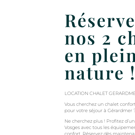
Réserve
nos 2 c
en plei
nature 
LOCATION CHALET GERARDM
Vous cherchez un chalet confor
pour votre séjour à Gérardmer 
Ne cherchez plus ! Profitez d’un
Vosges avec tous les équipemen
confort. Réservez dès maintena