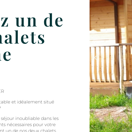
z un de
halets
ne
!
ER
table et idéalement situé
?
 séjour inoubliable dans les
ts nécessaires pour votre
nt un de nos deux chalets